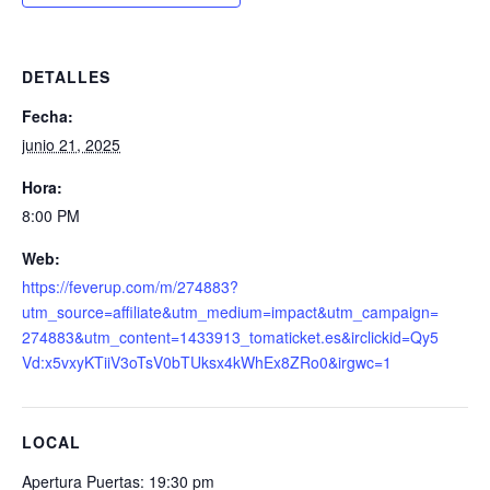
n
t
o
DETALLES
s
Fecha:
junio 21, 2025
N
o
Hora:
8:00 PM
c
Web:
t
https://feverup.com/m/274883?
u
utm_source=affiliate&utm_medium=impact&utm_campaign=
r
274883&utm_content=1433913_tomaticket.es&irclickid=Qy5
Vd:x5vxyKTiiV3oTsV0bTUksx4kWhEx8ZRo0&irgwc=1
n
o
LOCAL
s
Apertura Puertas: 19:30 pm