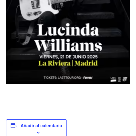
n
c
i
e
r
t
o
s
E
v
e
Añadir al calendario