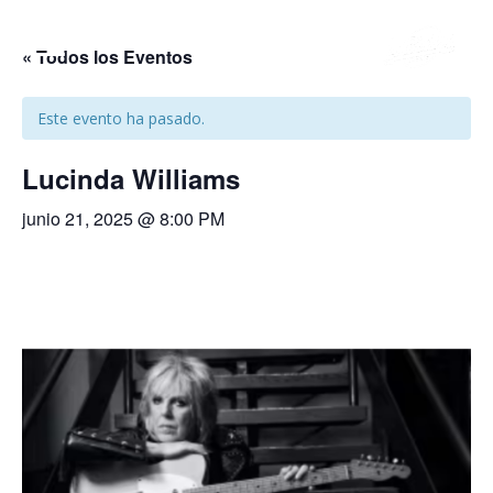
≡
« Todos los Eventos
Este evento ha pasado.
I
Lucinda Williams
n
junio 21, 2025 @ 8:00 PM
i
c
i
o
C
o