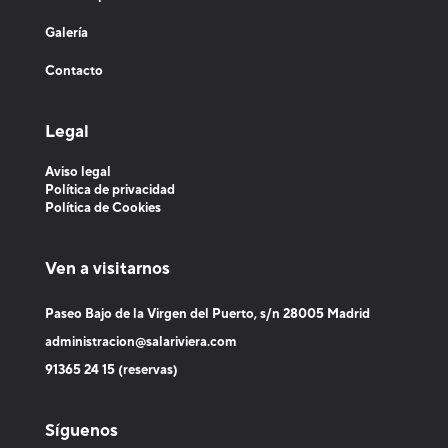
d
Galería
o
Contacto
s
Legal
G
Aviso legal
a
Política de privacidad
Política de Cookies
l
e
Ven a visitarnos
r
Paseo Bajo de la Virgen del Puerto, s/n 28005 Madrid
í
administracion@salariviera.com
a
91365 24 15 (reservas)
Síguenos