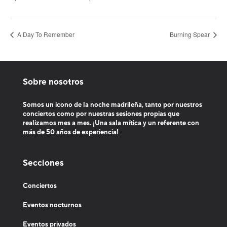
E
A Day To Remember
Burning Spear
v
e
n
Sobre nosotros
t
Somos un icono de la noche madrileña, tanto por nuestros
o
conciertos como por nuestras sesiones propias que
realizamos mes a mes. ¡Una sala mítica y un referente con
s
más de 50 años de experiencia!
P
r
Secciones
i
Conciertos
v
Eventos nocturnos
a
Eventos privados